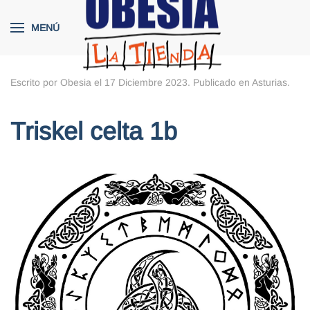
MENÚ
Skip to main content
Escrito por Obesia el
17 Diciembre 2023
. Publicado en
Asturias
.
Triskel celta 1b