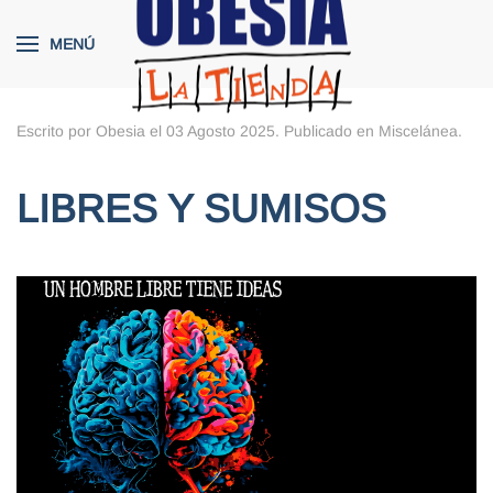
MENÚ
Skip to main content
Escrito por Obesia el
03 Agosto 2025
. Publicado en
Miscelánea
.
LIBRES Y SUMISOS