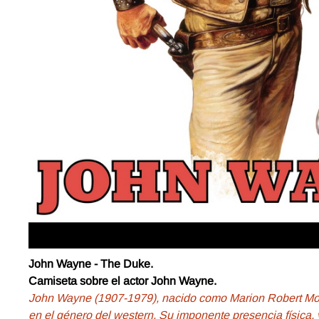
John Wayne - The Duke.
Camiseta sobre el actor John Wayne.
John Wayne (1907-1979), nacido como Marion Robert Morr
en el género del western. Su imponente presencia física, v