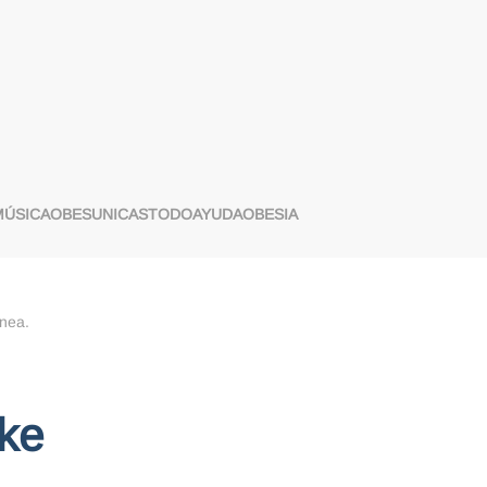
MÚSICA
OBES
UNICAS
TODO
AYUDA
OBESIA
ánea
.
ke