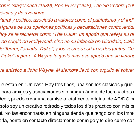
 como Stagecoach (1939), Red River (1948), The Searchers (1956
bélicas y de aventuras.
tural y político, asociado a valores como el patriotismo y el i
 algunas de sus opiniones políticas y declaraciones controvertid
y se le recuerda como “The Duke”, un apodo que refleja su pers
o surgió en Hollywood, sino en su infancia en Glendale, Calif
errier, llamado “Duke”, y los vecinos solían verlos juntos. Co
tle Duke” al perro. A Wayne le gustó más ese apodo que su verd
 artístico a John Wayne, él siempre llevó con orgullo el sobr
 están en “Unicas”. Hay tres tipos, una son los clásicos y que 
 para amigos y asociaciones sin ningún ánimo de lucro y otras 
ecir, puedo crear una camiseta totalmente original de AC/DC p
o soy un creativo retirado y todos los días practico con mis 
. No las encontrarás en ninguna tienda que tengo con los impr
rla, ponte en contacto directamente conmigo y te diré como co