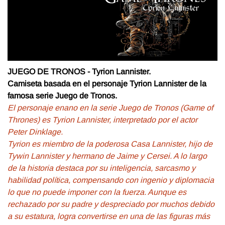
JUEGO DE TRONOS - Tyrion Lannister.
Camiseta basada en el personaje Tyrion Lannister de la
famosa serie Juego de Tronos.
El personaje enano en la serie Juego de Tronos (Game of
Thrones) es Tyrion Lannister, interpretado por el actor
Peter Dinklage.
Tyrion es miembro de la poderosa Casa Lannister, hijo de
Tywin Lannister y hermano de Jaime y Cersei. A lo largo
de la historia destaca por su inteligencia, sarcasmo y
habilidad política, compensando con ingenio y diplomacia
lo que no puede imponer con la fuerza. Aunque es
rechazado por su padre y despreciado por muchos debido
a su estatura, logra convertirse en una de las figuras más