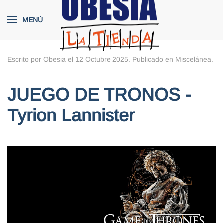
MENÚ
Skip to main content
Escrito por Obesia el
12 Octubre 2025
. Publicado en
Miscelánea
.
JUEGO DE TRONOS -
Tyrion Lannister