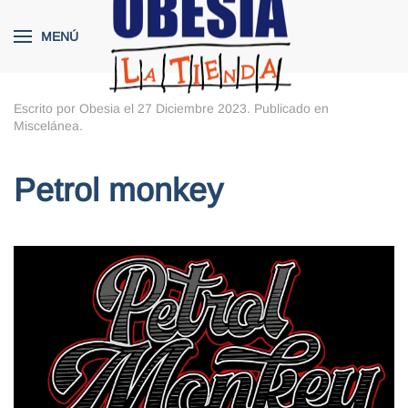
MENÚ
Skip to main content
Escrito por Obesia el
27 Diciembre 2023
. Publicado en
Miscelánea
.
Petrol monkey