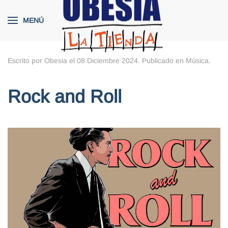
MENÚ
Skip to main content
Escrito por Obesia el
08 Diciembre 2024
. Publicado en
Música
.
Rock and Roll