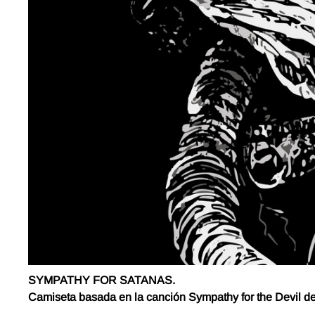
SYMPATHY FOR SATANAS.
Camiseta basada en la canción Sympathy for the Devil de