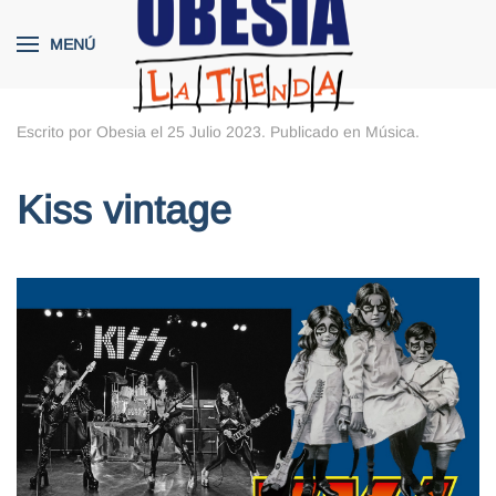
MENÚ
Skip to main content
Escrito por Obesia el
25 Julio 2023
. Publicado en
Música
.
Kiss vintage