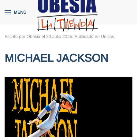
MENÚ
Skip to main content
Escrito por Obesia el
20 Julio 2025
. Publicado en
Unicas
.
MICHAEL JACKSON