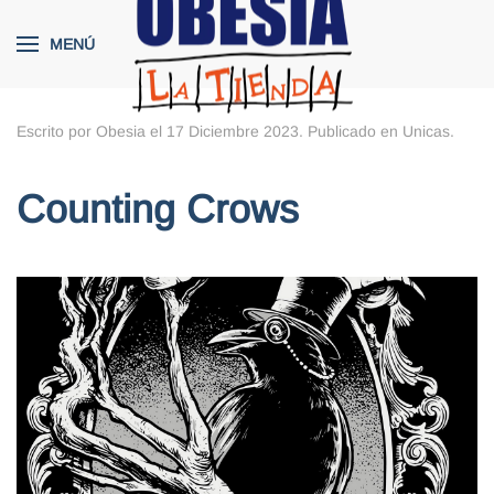
MENÚ
Skip to main content
Escrito por Obesia el
17 Diciembre 2023
. Publicado en
Unicas
.
Counting Crows