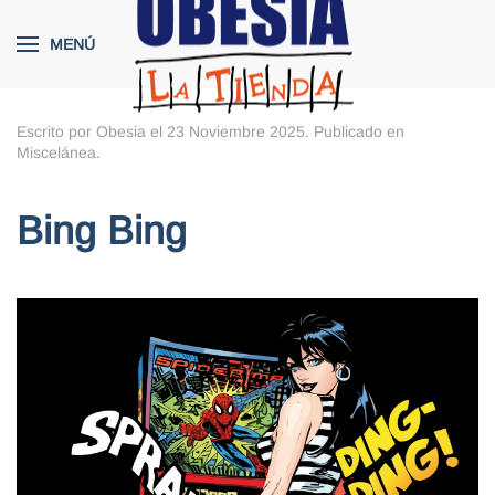
MENÚ
Skip to main content
Escrito por Obesia el
23 Noviembre 2025
. Publicado en
Miscelánea
.
Bing Bing