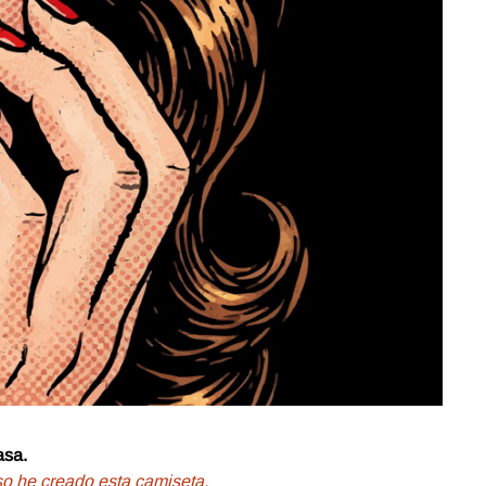
asa.
so he creado esta camiseta.